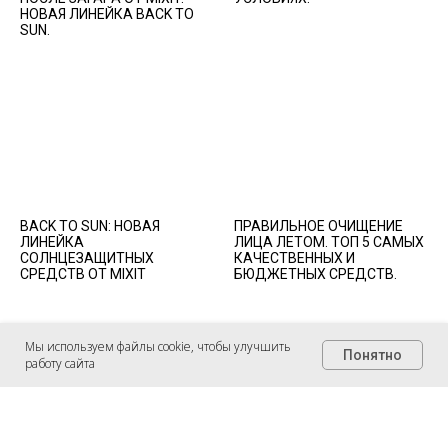
НОВАЯ ЛИНЕЙКА BACK TO
SUN.
BACK TO SUN: НОВАЯ
ПРАВИЛЬНОЕ ОЧИЩЕНИЕ
ЛИНЕЙКА
ЛИЦА ЛЕТОМ. ТОП 5 САМЫХ
СОЛНЦЕЗАЩИТНЫХ
КАЧЕСТВЕННЫХ И
СРЕДСТВ ОТ MIXIT
БЮДЖЕТНЫХ СРЕДСТВ.
Мы используем файлы cookie, чтобы улучшить
Понятно
работу сайта
Подписывайтесь на нас в соц сетях