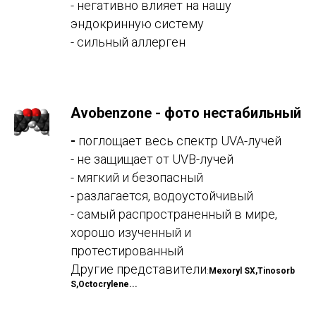
- негативно влияет на нашу
эндокринную систему
- сильный аллерген
Аvobenzone
-
фото нестабильный
-
поглощает весь спектр UVA-лучей
- не защищает от UVB-лучей
- мягкий и безопасный
- разлагается, водоустойчивый
- самый распространенный в мире,
хорошо изученный и
протестированный
Другие представители
:
Mexoryl SX,
Tinosorb
S
,О
ctocrylene
...