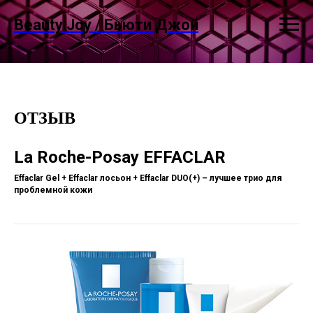
Beauty Joy / Бьюти Джой
ОТЗЫВ
La Roche-Posay EFFACLAR
Effaclar Gel + Effaclar лосьон
+ Effaclar DUO(+) – лучшее
трио
для
проблемной
кожи