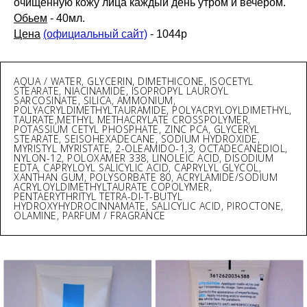
очищенную кожу лица каждый день утром и вечером.
Обьем
- 40мл.
Цена
(официальный сайт)
- 1044р
AQUA / WATER, GLYCERIN, DIMETHICONE, ISOCETYL
STEARATE, NIACINAMIDE, ISOPROPYL LAUROYL
SARCOSINATE, SILICA, AMMONIUM,
POLYACRYLDIMETHYLTAURAMIDE, POLYACRYLOYLDIMETHYL,
TAURATE,METHYL METHACRYLATE CROSSPOLYMER,
POTASSIUM CETYL PHOSPHATE, ZINC PCA, GLYCERYL
STEARATE, SEISOHEXADECANE, SODIUM HYDROXIDE,
MYRISTYL MYRISTATE, 2-OLEAMIDO-1,3, OCTADECANEDIOL,
NYLON-12, POLOXAMER 338, LINOLEIC ACID, DISODIUM
EDTA, CAPRYLOYL SALICYLIC ACID, CAPRYLYL GLYCOL,
XANTHAN GUM, POLYSORBATE 80, ACRYLAMIDE/SODIUM
ACRYLOYLDIMETHYLTAURATE COPOLYMER,
PENTAERYTHRITYL TETRA-DI-T-BUTYL
HYDROXYHYDROCINNAMATE, SALICYLIC ACID, PIROCTONE,
OLAMINE, PARFUM / FRAGRANCE