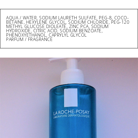
AQUA / WATER, SODIUM LAURETH SULFATE, PEG-8, COCO-
BETAINE, HEXYLENE GLYCOL, SODIUM CHLORIDE, PEG-120
METHYL GLUCOSE DIOLEATE, ZINC PCA, SODIUM
HYDROXIDE, CITRIC ACID, SODIUM BENZOATE,
PHENOXYETHANOL, CAPRYLYL GLYCOL
PARFUM / FRAGRANCE