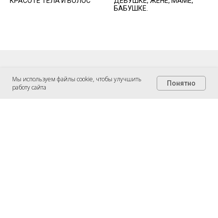
КРАСОТЕ ТЕЛА И ВОЛОС
ДЕВУШКЕ, ЖЕНЕ, МАМЕ,
БАБУШКЕ.
Подписывайтесь на нас в соц сетях
Мы используем файлы cookie, чтобы улучшить
Понятно
работу сайта
Вопросы по сотрудничеству :
E-mail: beautyjoy@mail.ru