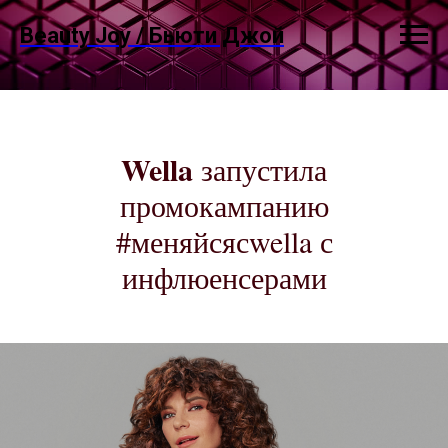
Beauty Joy / Бьюти Джой
Wella
запустила
промокампанию
#меняйсясwella с
инфлюенсерами