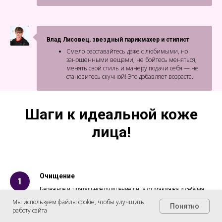
Влад Лисовец, звездный парикмахер и стилист
Смело расставайтесь даже с любимыми, но
заношенными вещами, не бойтесь меняться,
менять свой стиль и манеру подачи себя — не
становитесь скучной! Это добавляет возраста.
Шаги к идеальной коже
лица!
Очищение
Бережное и тщательное очищение лица от макияжа и себума
при помощи средств на основе масла, а также не забываем
Мы используем файлы cookie, чтобы улучшить
Понятно
вторым этапом смывать остатки гелем, пенкой и т.д.
работу сайта