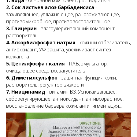
1. Вода
- основной компонент, растворитель
2. Сок листьев алоэ барбаденсиса
-
заживляющее, увлажняющее, ранозаживлюящее,
противомикробное, противовоспалительное
3. Глицерин
- влагоудерживающий компонент,
растворитель
4. Аскорбилфосфат натрия
- кожный отбеливатель,
антиоксидант, УФ-защита, увеличивает синтез
коллагена
5. Цетилфосфат калия
- ПАВ, эмульгатор,
очищающее средство, загуститель
6. Диметилсульфон
- защитная функция кожи,
растворитель, регулятор вязкости
7. Ниацинамид
- витамин В3. Успокаивающее,
себорегулирующее, антиоксидант, антивозрастное,
восстановление барьера кожи, антипигментация
...