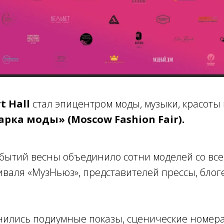
rt Hall
стал эпицентром моды, музыки, красоты 
рка моды» (Moscow Fashion Fair).
ытий весны объединило сотни моделей со всей
иваля «МузНьюз», представителей прессы, блоге
нились подиумные показы, сценические номер