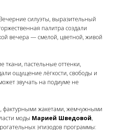
 Вечерние силуэты, выразительный
оржественная палитра создали
кой вечера — смелой, цветной, живой
е ткани, пастельные оттенки,
али ощущение лёгкости, свободы и
может звучать на подиуме не
, фактурными жакетами, жемчужными
бласти моды
Марией Шведовой
,
х трогательных эпизодов программы: