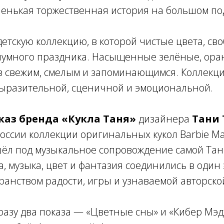
аленькая торжественная история на большом по
етскую коллекцию, в которой чистые цвета, св
иумного праздника. Насыщенные зелёные, ора
з свежим, смелым и запоминающимся. Коллекция
 выразительной, сценичной и эмоциональной.
каз бренда «Кукла Таня»
дизайнера
Тани 
ссии коллекции оригинальных кукол Barbie Ma
ёл под музыкальное сопровождение самой Тани
да, музыка, цвет и фантазия соединились в оди
транством радости, игры и узнаваемой авторской
азу два показа — «Цветные сны» и «Кибер Мэд