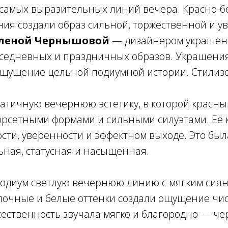
 самых выразительных линий вечера. Красно-бе
ния создали образ сильной, торжественной и 
леной Чернышовой
— дизайнером украшени
седневных и праздничных образов. Украшения
ощущение цельной подиумной истории. Стилиз
атичную вечернюю эстетику, в которой красны
орсетными формами и сильными силуэтами. Её 
сти, уверенности и эффектном выходе. Это был
ная, статусная и насыщенная.
подиум светлую вечернюю линию с мягким сиян
очные и белые оттенки создали ощущение чист
жественность звучала мягко и благородно — че