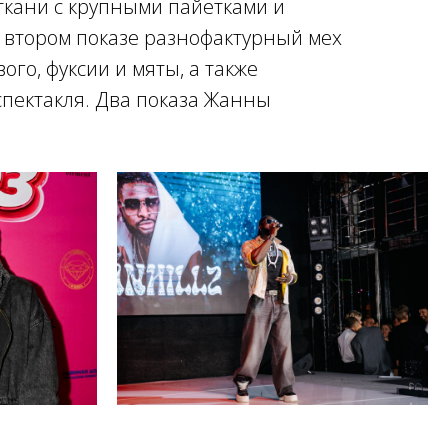
 ткани с крупными пайетками и
 втором показе разнофактурный мех
ого, фуксии и мяты, а также
спектакля. Два показа Жанны